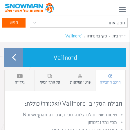
חפש אתר
דף הבית
סקי באנדורה
Vallnord
»
»
Vallnord
הרכב החבילה
פרטי המלונות
על אתר הסקי
גלרייה
חבילת הסקי ב- Vallnord (ואלנורד) כוללת:
טיסות ישירות לברצלונה-ספרד, עם Norwegian air
מסי נמל וביטחון
העברות משדה התעופה לאתר ובחזרה